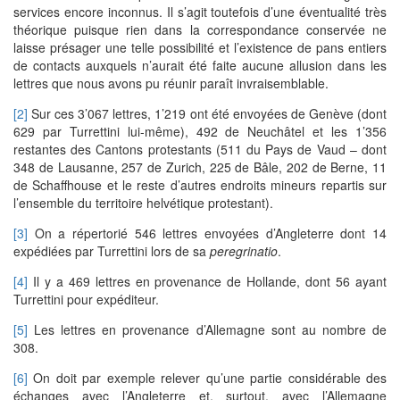
services encore inconnus. Il s’agit toutefois d’une éventualité très
théorique puisque rien dans la correspondance conservée ne
laisse présager une telle possibilité et l’existence de pans entiers
de contacts auxquels n’aurait été faite aucune allusion dans les
lettres que nous avons pu réunir paraît invraisemblable.
[2]
Sur ces 3’067 lettres, 1’219 ont été envoyées de Genève (dont
629 par Turrettini lui-même), 492 de Neuchâtel et les 1’356
restantes des Cantons protestants (511 du Pays de Vaud – dont
348 de Lausanne, 257 de Zurich, 225 de Bâle, 202 de Berne, 11
de Schaffhouse et le reste d’autres endroits mineurs repartis sur
l’ensemble du territoire helvétique protestant).
[3]
On a répertorié 546 lettres envoyées d’Angleterre dont 14
expédiées par Turrettini lors de sa
peregrinatio
.
[4]
Il y a 469 lettres en provenance de Hollande, dont 56 ayant
Turrettini pour expéditeur.
[5]
Les lettres en provenance d’Allemagne sont au nombre de
308.
[6]
On doit par exemple relever qu’une partie considérable des
échanges avec l’Angleterre et, surtout, avec l’Allemagne