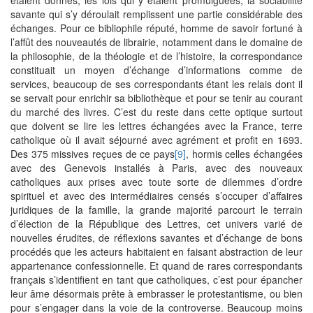
savante qui s’y déroulait remplissent une partie considérable des
échanges. Pour ce bibliophile réputé, homme de savoir fortuné à
l’affût des nouveautés de librairie, notamment dans le domaine de
la philosophie, de la théologie et de l’histoire, la correspondance
constituait un moyen d’échange d’informations comme de
services, beaucoup de ses correspondants étant les relais dont il
se servait pour enrichir sa bibliothèque et pour se tenir au courant
du marché des livres. C’est du reste dans cette optique surtout
que doivent se lire les lettres échangées avec la France, terre
catholique où il avait séjourné avec agrément et profit en 1693.
Des 375 missives reçues de ce pays
[9]
, hormis celles échangées
avec des Genevois installés à Paris, avec des nouveaux
catholiques aux prises avec toute sorte de dilemmes d’ordre
spirituel et avec des intermédiaires censés s’occuper d’affaires
juridiques de la famille, la grande majorité parcourt le terrain
d’élection de la République des Lettres, cet univers varié de
nouvelles érudites, de réflexions savantes et d’échange de bons
procédés que les acteurs habitaient en faisant abstraction de leur
appartenance confessionnelle. Et quand de rares correspondants
français s’identifient en tant que catholiques, c’est pour épancher
leur âme désormais prête à embrasser le protestantisme, ou bien
pour s’engager dans la voie de la controverse. Beaucoup moins