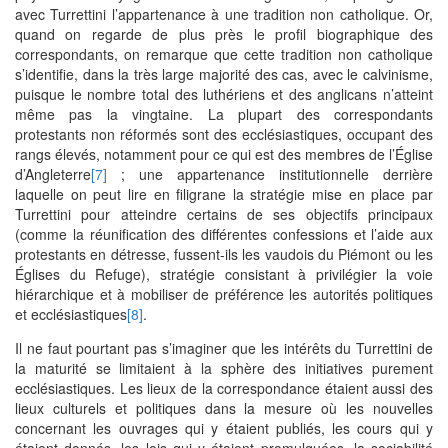
avec Turrettini l’appartenance à une tradition non catholique. Or,
quand on regarde de plus près le profil biographique des
correspondants, on remarque que cette tradition non catholique
s’identifie, dans la très large majorité des cas, avec le calvinisme,
puisque le nombre total des luthériens et des anglicans n’atteint
même pas la vingtaine. La plupart des correspondants
protestants non réformés sont des ecclésiastiques, occupant des
rangs élevés, notamment pour ce qui est des membres de l’Église
d’Angleterre
[7]
; une appartenance institutionnelle derrière
laquelle on peut lire en filigrane la stratégie mise en place par
Turrettini pour atteindre certains de ses objectifs principaux
(comme la réunification des différentes confessions et l’aide aux
protestants en détresse, fussent-ils les vaudois du Piémont ou les
Églises du Refuge), stratégie consistant à privilégier la voie
hiérarchique et à mobiliser de préférence les autorités politiques
et ecclésiastiques
[8]
.
Il ne faut pourtant pas s’imaginer que les intérêts du Turrettini de
la maturité se limitaient à la sphère des initiatives purement
ecclésiastiques. Les lieux de la correspondance étaient aussi des
lieux culturels et politiques dans la mesure où les nouvelles
concernant les ouvrages qui y étaient publiés, les cours qui y
étaient donnés, les lois qui y étaient promulguées, la sociabilité