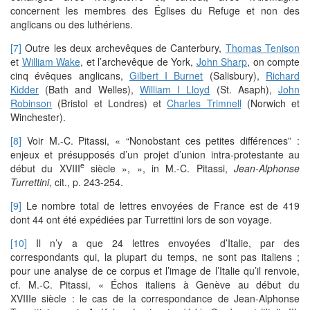
concernent les membres des Églises du Refuge et non des
anglicans ou des luthériens.
[7]
Outre les deux archevêques de Canterbury,
Thomas Tenison
et
William Wake
, et l’archevêque de York,
John Sharp
, on compte
cinq évêques anglicans,
Gilbert I Burnet
(Salisbury),
Richard
Kidder
(Bath and Welles),
William I Lloyd
(St. Asaph),
John
Robinson
(Bristol et Londres) et
Charles Trimnell
(Norwich et
Winchester).
[8]
Voir M.-C. Pitassi, « “Nonobstant ces petites différences” :
enjeux et présupposés d’un projet d’union intra-protestante au
e
début du XVIII
siècle », », in M.-C. Pitassi,
Jean-Alphonse
Turrettini
, cit., p. 243-254.
[9]
Le nombre total de lettres envoyées de France est de 419
dont 44 ont été expédiées par Turrettini lors de son voyage.
[10]
Il n’y a que 24 lettres envoyées d’Italie, par des
correspondants qui, la plupart du temps, ne sont pas italiens ;
pour une analyse de ce corpus et l’image de l’Italie qu’il renvoie,
cf. M.-C. Pitassi, « Échos italiens à Genève au début du
XVIIIe siècle : le cas de la correspondance de Jean-Alphonse