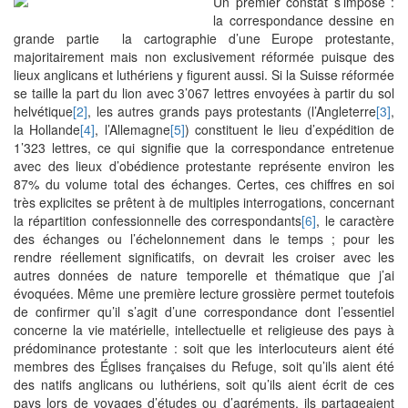
Un premier constat s’impose :
la correspondance dessine en
grande partie la cartographie d’une Europe protestante,
majoritairement mais non exclusivement réformée puisque des
lieux anglicans et luthériens y figurent aussi. Si la Suisse réformée
se taille la part du lion avec 3’067 lettres envoyées à partir du sol
helvétique
[2]
, les autres grands pays protestants (l’Angleterre
[3]
,
la Hollande
[4]
, l’Allemagne
[5]
) constituent le lieu d’expédition de
1’323 lettres, ce qui signifie que la correspondance entretenue
avec des lieux d’obédience protestante représente environ les
87% du volume total des échanges. Certes, ces chiffres en soi
très explicites se prêtent à de multiples interrogations, concernant
la répartition confessionnelle des correspondants
[6]
, le caractère
des échanges ou l’échelonnement dans le temps ; pour les
rendre réellement significatifs, on devrait les croiser avec les
autres données de nature temporelle et thématique que j’ai
évoquées. Même une première lecture grossière permet toutefois
de confirmer qu’il s’agit d’une correspondance dont l’essentiel
concerne la vie matérielle, intellectuelle et religieuse des pays à
prédominance protestante : soit que les interlocuteurs aient été
membres des Églises françaises du Refuge, soit qu’ils aient été
des natifs anglicans ou luthériens, soit qu’ils aient écrit de ces
pays lors de voyages d’études ou d’agréments, ils partageaient