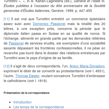
Turrettini », », in A. Kahan-Laginestra (éd.),
Genève et l’Italie
III.
Études publiées à l’occasion du 80e anniversaire de la Société
genevoise d’Études italiennes
, Genève, 1999, p. 447-455
[11]
Il est vrai que Turrettini entretint un commerce épistolaire
assez suivi avec
Domenico Passionei
mais la totalité des 20
lettres, à une exception près, concerne la période que le
diplomate italien passa en Suisse en sa qualité de nonce. Si
l’échange, alimenté en grande partie par les demandes réitérées
de
Passionei
de services érudits, est exemplaire d’une sociabilité
savante dépassant les frontières confessionnelles, il ne pèse en
revanche pas lourd dans le dossier des relations entretenues par
Turrettini avec le pays d’origine de sa famille.
[12]
Il s’agit de deux correspondants, l’un,
Anton Maria Donadoni
,
exprimant le désir de se convertir au protestantisme (voir l. 4931),
l’autre,
Thomas Ewster
, voulant convaincre Turrettini d’embrasser
le catholicisme (voir l. 1819).
Présentation de la correspondance
Introduction
Les temps de la correspondance