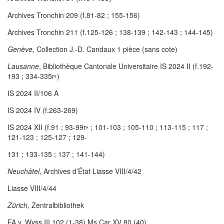
Archives Tronchin 209 (f.81-82 ; 155-156)
Archives Tronchin 211 (f.125-126 ; 138-139 ; 142-143 ; 144-145)
Genève
, Collection J.-D. Candaux 1 pièce (sans cote)
Lausanne
, Bibliothèque Cantonale Universitaire IS 2024 II (f.192-
193 ; 334-335r
◦
)
IS 2024 II/106 A
IS 2024 IV (f.263-269)
IS 2024 XII (f.91 ; 93-99r
◦
; 101-103 ; 105-110 ; 113-115 ; 117 ;
121-123 ; 125-127 ; 129-
131 ; 133-135 ; 137 ; 141-144)
Neuchâtel
, Archives d’État Liasse VIII/4/42
Liasse VIII/4/44
Zürich
, Zentralbibliothek
FA v. Wyss III.102 (1-38) Ms Car XV 80 (40)