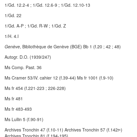
1/Gd. 12.2-4 ; 1/Gd. 12.6-9 ; 1/Gd. 12.10-13
1/Gd. 22
1/Gd. A-P ; 1/Gd. R-W ; 1/Gd. Z
1/H. 4.I
Genève
, Bibliothèque de Genève (BGE) Bb 1 (f.20 ; 42 ; 48)
Autogr. D.O. (1939/247)
Ms Comp. Past. 36
Ms Cramer 53/IV. cahier 12 (f.39-44) Ms fr 1001 (f.9-10)
Ms fr 454 (f.221-223 ; 226-228)
Ms fr 481
Ms fr 483-493
Ms Lullin 5 (f.90-91)
Archives Tronchin 47 (f.10-11) Archives Tronchin 57 (f.142r
◦
)
Archives Tronchin 81 (f.194-195)