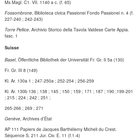
Ms Magl. C1. VII. 1140 a c. (f. 65)
Fossombrone
, Biblioteca civica Passionei Fondo Passionei n. 4 (f.
227-240 ; 242-243)
Torre Pellice
, Archivio Storico della Tavola Valdese Carte Appia.
fasc. 1
Suisse
Basel
, Öffentliche Bibliothek der Universität Fr. Gr. II 5a (130)
Fr. Gr. III 8 (149)
Ki. Ar. 130a 1 ; 247-250a ; 252-254 ; 256-259
Ki. Ar. 130b 136 ; 138 ; 145 ; 150 ; 159 ; 171 ; 187 ; 190 ;199-201
; 215 ; 224 ; 242 ; 251 ;
265-266 ; 269 ; 271
Genève
, Archives d’État
AP 111 Papiers de Jacques Barthélemy Micheli du Crest.
Séquence S. 211 Jur. Civ. E. 11 (f.1-4)