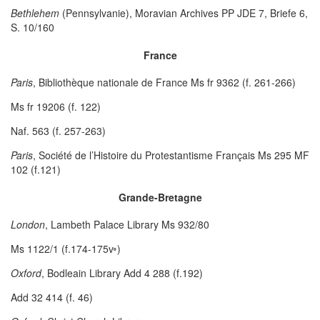
Bethlehem
(Pennsylvanie), Moravian Archives PP JDE 7, Briefe 6,
S. 10/160
France
Paris
, Bibliothèque nationale de France Ms fr 9362 (f. 261-266)
Ms fr 19206 (f. 122)
Naf. 563 (f. 257-263)
Paris
, Société de l’Histoire du Protestantisme Français Ms 295 MF
102 (f.121)
Grande-Bretagne
London
, Lambeth Palace Library Ms 932/80
Ms 1122/1 (f.174-175v
◦
)
Oxford
, Bodleain Library Add 4 288 (f.192)
Add 32 414 (f. 46)